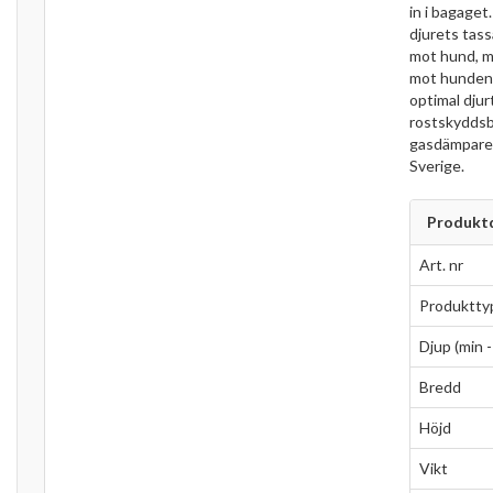
in i bagaget
djurets tass
mot hund, mä
mot hundens
optimal djur
rostskyddsb
gasdämpare. 
Sverige.
Produktd
Art. nr
Produktty
Djup (min -
Bredd
Höjd
Vikt