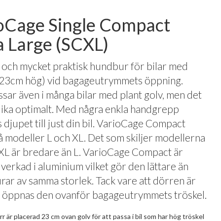
oCage Single Compact
a Large (SCXL)
 och mycket praktisk hundbur för bilar med
(23cm hög) vid bagageutrymmets öppning.
sar även i många bilar med plant golv, men det
e lika optimalt. Med några enkla handgrepp
 djupet till just din bil. VarioCage Compact
två modeller L och XL. Det som skiljer modellerna
t XL är bredare än L. VarioCage Compact är
llverkad i aluminium vilket gör den lättare än
rar av samma storlek. Tack vare att dörren är
 öppnas den ovanför bagageutrymmets tröskel.
 är placerad 23 cm ovan golv för att passa i bil som har hög tröskel