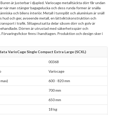
. Buren är justerbar i djupled. Variocage metalltäckta dörr får undan
ar när man stänger bagagelucka och dess runda former är snälla
nniska och bilens interiör. Metall i tunnplåt och aluminium är snäll
 hud och ger, avseende metall, en lättviktskonstruktion och
transport i trafik. Slitageutsatta delar såsom dörr och golv är
ehandlade. Dörren är utrustad med säkerhetsspärr och
Förvaringsfickor finns i handtagen. Produktion och design sker i
ata VarioCage Single Compact Extra Large (SCXL)
00368
p
Variocage
 max)
600 - 820 mm
700 mm
650 mm
18 kg