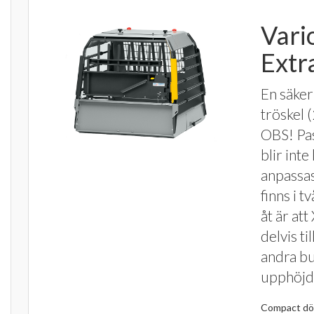
Vari
Extr
En säker
tröskel 
OBS! Pas
blir int
anpassas
finns i 
åt är at
delvis ti
andra bu
upphöjd
Compact dörr