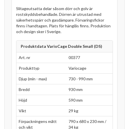
Slitageutsatta delar såsom dörr och golv är
rostskyddsbehandlade. Dörren är utrustad med
säkerhetsspärr och gasdämpare. Förvaringsfickor
finns i handtagen. Plats för hänglås finns. Produktion
och design sker i Sverige.
Produktdata VarioCage Double Small (DS)
Art. nr
00377
Produkttyp
Variocage
Djup (min - max)
730 - 990 mm
Bredd
930 mm
Höjd
590 mm
Vikt
29 kg
Förpackningens mått
790 x 680 x 230 mm /
och vikt
34 kg