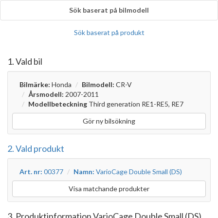
Sök baserat på bilmodell
Sök baserat på produkt
1. Vald bil
Bilmärke:
Honda
Bilmodell:
CR-V
Årsmodell:
2007-2011
Modellbeteckning
Third generation RE1-RE5, RE7
Gör ny bilsökning
2. Vald produkt
Art. nr:
00377
Namn:
VarioCage Double Small (DS)
Visa matchande produkter
3. Produktinformation VarioCage Double Small (DS)