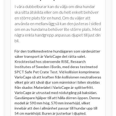
I våra dubbelburar kan du välja om dina hundar
ska sitta åtskilda eller om du helt enkelt behöver
en större plats för en hund. Om du väljer att
använda en mellanvägg så kan den justeras i sidled
om en av hundarna behöver lite större plats. Med
några enkla handgrepp anpassas djupet till just din
bil.
För den trafikmedvetne hundägaren som värdesätter
säker transport är VarioCage det rätta valet.
Krocktestad hos oberoende RISE, Research
Institutes of Sweden i Borås, med deras testmetod
SPCT Safe Pet Crate Test. Vid kollision komprimeras
VarioCage så att kraften från kollisionen neutraliseras
vilket gör att såväl djur som människor i bilen skyddas
från skador. Materialet i VarioCage är splitterfritt.
VarioCage är utrustad med nödutgång på baksidan.
Gasdämpare hjälper till att hålla dörren öppen. Denna
modell är 590 mm hög, 570 mm innerhöjd, vilket
innebär att den i allmänhet passar till hundar upp till
54 cm mankhöjd. Buren är justerbar i djupled.