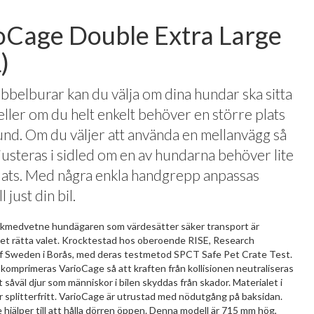
oCage Double Extra Large
)
ubbelburar kan du välja om dina hundar ska sitta
 eller om du helt enkelt behöver en större plats
und. Om du väljer att använda en mellanvägg så
justeras i sidled om en av hundarna behöver lite
lats. Med några enkla handgrepp anpassas
l just din bil.
fikmedvetne hundägaren som värdesätter säker transport är
et rätta valet. Krocktestad hos oberoende RISE, Research
of Sweden i Borås, med deras testmetod SPCT Safe Pet Crate Test.
n komprimeras VarioCage så att kraften från kollisionen neutraliseras
tt såväl djur som människor i bilen skyddas från skador. Materialet i
 splitterfritt. VarioCage är utrustad med nödutgång på baksidan.
jälper till att hålla dörren öppen. Denna modell är 715 mm hög,