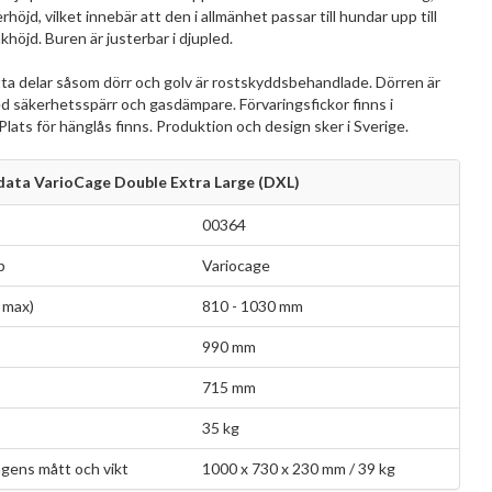
höjd, vilket innebär att den i allmänhet passar till hundar upp till
höjd. Buren är justerbar i djupled.
ta delar såsom dörr och golv är rostskyddsbehandlade. Dörren är
d säkerhetsspärr och gasdämpare. Förvaringsfickor finns i
lats för hänglås finns. Produktion och design sker i Sverige.
ata VarioCage Double Extra Large (DXL)
00364
p
Variocage
 max)
810 - 1030 mm
990 mm
715 mm
35 kg
gens mått och vikt
1000 x 730 x 230 mm / 39 kg