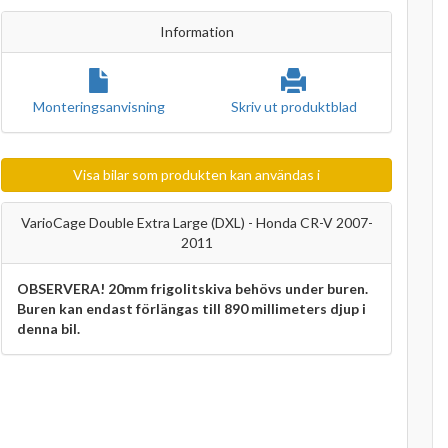
Information
Monteringsanvisning
Skriv ut produktblad
Visa bilar som produkten kan användas i
VarioCage Double Extra Large (DXL) - Honda CR-V 2007-
2011
OBSERVERA! 20mm frigolitskiva behövs under buren.
Buren kan endast förlängas till 890 millimeters djup i
denna bil.