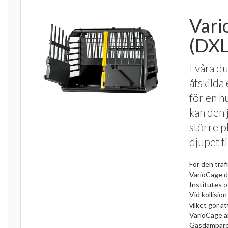
Vari
(DXL
I våra d
åtskilda
för en h
kan den 
större p
djupet til
För den tra
VarioCage d
Institutes 
Vid kollisio
vilket gör a
VarioCage är
Gasdämpare h