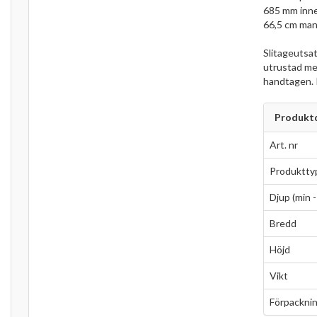
685 mm inner
66,5 cm mank
Slitageutsat
utrustad me
handtagen. P
Produktd
Art. nr
Produktty
Djup (min -
Bredd
Höjd
Vikt
Förpacknin