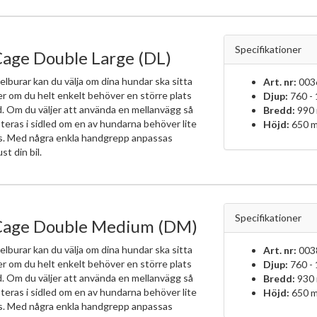
Specifikationer
Cage Double Large (DL)
elburar kan du välja om dina hundar ska sitta
Art. nr:
003
ler om du helt enkelt behöver en större plats
Djup:
760 -
d. Om du väljer att använda en mellanvägg så
Bredd:
990
teras i sidled om en av hundarna behöver lite
Höjd:
650 
ts. Med några enkla handgrepp anpassas
ust din bil.
Specifikationer
Cage Double Medium (DM)
elburar kan du välja om dina hundar ska sitta
Art. nr:
003
ler om du helt enkelt behöver en större plats
Djup:
760 -
d. Om du väljer att använda en mellanvägg så
Bredd:
930
teras i sidled om en av hundarna behöver lite
Höjd:
650 
ts. Med några enkla handgrepp anpassas