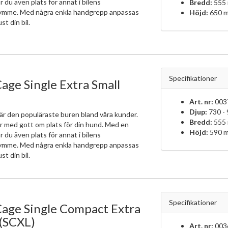
r du även plats för annat i bilens
Bredd:
555
ymme. Med några enkla handgrepp anpassas
Höjd:
650 
ust din bil.
Specifikationer
age Single Extra Small
Art. nr:
003
Djup:
730 -
är den populäraste buren bland våra kunder.
Bredd:
555
r med gott om plats för din hund. Med en
Höjd:
590 
r du även plats för annat i bilens
ymme. Med några enkla handgrepp anpassas
ust din bil.
Specifikationer
age Single Compact Extra
(SCXL)
Art. nr:
003