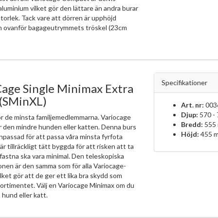
i aluminium vilket gör den lättare än andra burar
torlek. Tack vare att dörren är upphöjd
 ovanför bagageutrymmets tröskel (23cm
Specifikationer
age Single Minimax Extra
 (SMinXL)
Art. nr:
003
Djup:
570 -
ör de minsta familjemedlemmarna. Variocage
Bredd:
555
r den mindre hunden eller katten. Denna burs
Höjd:
455 
npassad för att passa våra minsta fyrfota
r tillräckligt tätt byggda för att risken att ta
r fastna ska vara minimal. Den teleskopiska
onen är den samma som för alla Variocage-
ilket gör att de ger ett lika bra skydd som
sortimentet. Välj en Variocage Minimax om du
n hund eller katt.