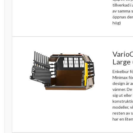
tillverkad 
av samma s
öppnas den
hög)
VarioC
Large
Enkelbur f
Minimax fö
design är a
vänner. De ä
sig ut elle
konstrukti
modeller, v
resten av 
har en lite