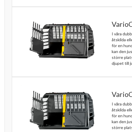
Vario
I våra dubb
åtskilda el
för en hun
kan den jus
större pla
djupet till j
Vario
I våra dubb
åtskilda el
för en hun
kan den jus
större pla