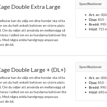
Specifikationer
age Double Extra Large
Art. nr:
003
Djup:
810 -
elburar kan du välja om dina hundar ska sitta
Bredd:
990
ler om du helt enkelt behöver en större plats
Höjd:
715 
d. Om du väljer att använda en mellanvägg så
teras i sidled om en av hundarna behöver lite
ts. Med några enkla handgrepp anpassas
ust din bil.
Specifikationer
age Double Large + (DL+)
elburar kan du välja om dina hundar ska sitta
Art. nr:
003
ler om du helt enkelt behöver en större plats
Djup:
810 -
d. Om du väljer att använda en mellanvägg så
Bredd:
990
teras i sidled om en av hundarna behöver lite
Höjd:
690 
ts. Med några enkla handgrepp anpassas
ust din bil.