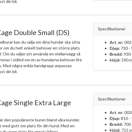
ust din bil.
Specifikationer
age Double Small (DS)
elburar kan du välja om dina hundar ska sitta
Art. nr:
003
ler om du helt enkelt behöver en större plats
Djup:
730 -
d. Om du väljer att använda en mellanvägg så
Bredd:
930
teras i sidled om en av hundarna behöver lite
Höjd:
590 
ts. Med några enkla handgrepp anpassas
ust din bil.
Specifikationer
age Single Extra Large
Art. nr:
003
Djup:
810 -
är den populäraste buren bland våra kunder.
Bredd:
700
r med gott om plats för din hund. Med en
Höjd:
715 
r du även plats för annat i bilens