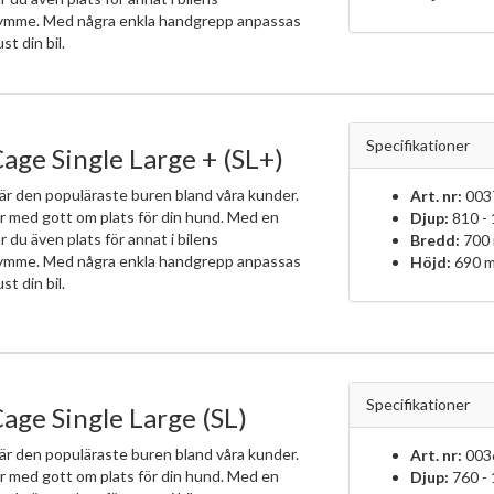
ymme. Med några enkla handgrepp anpassas
ust din bil.
Specifikationer
age Single Large + (SL+)
är den populäraste buren bland våra kunder.
Art. nr:
003
r med gott om plats för din hund. Med en
Djup:
810 -
r du även plats för annat i bilens
Bredd:
700
ymme. Med några enkla handgrepp anpassas
Höjd:
690 
ust din bil.
Specifikationer
age Single Large (SL)
är den populäraste buren bland våra kunder.
Art. nr:
003
r med gott om plats för din hund. Med en
Djup:
760 -