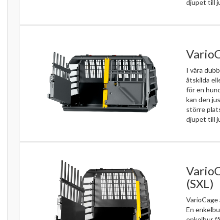
djupet till j
VarioC
I våra dubb
åtskilda el
för en hun
kan den jus
större pla
djupet till j
VarioC
(SXL)
VarioCage 
En enkelbu
enkelbur få