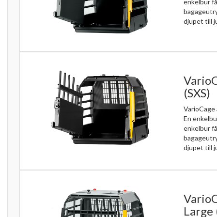
enkelbur få
bagageutr
djupet till j
VarioC
(SXS)
VarioCage 
En enkelbu
enkelbur få
bagageutr
djupet till j
VarioC
Large 