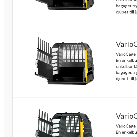
bagageutr
djupet till j
VarioC
VarioCage 
En enkelbu
enkelbur få
bagageutr
djupet till j
VarioC
VarioCage 
En enkelbu