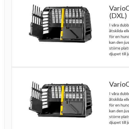
VarioC
(DXL)
I våra dubb
åtskilda el
för en hun
kan den jus
större pla
djupet till j
VarioC
I våra dubb
åtskilda el
för en hun
kan den jus
större pla
djupet till j