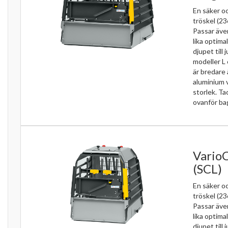
En säker o
tröskel (2
Passar även
lika optim
djupet till
modeller L 
är bredare 
aluminium v
storlek. T
ovanför ba
Vario
(SCL)
En säker o
tröskel (2
Passar även
lika optim
djupet till