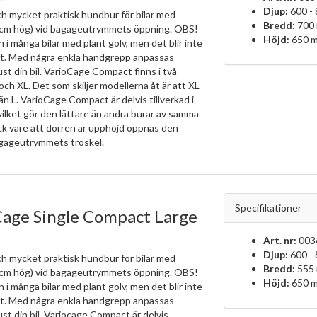
Djup:
600 -
ch mycket praktisk hundbur för bilar med
Bredd:
700
3cm hög) vid bagageutrymmets öppning. OBS!
Höjd:
650 
 i många bilar med plant golv, men det blir inte
alt. Med några enkla handgrepp anpassas
 just din bil. VarioCage Compact finns i två
och XL. Det som skiljer modellerna åt är att XL
än L. VarioCage Compact är delvis tillverkad i
ilket gör den lättare än andra burar av samma
ack vare att dörren är upphöjd öppnas den
gageutrymmets tröskel.
Specifikationer
Cage Single Compact Large
Art. nr:
003
Djup:
600 -
ch mycket praktisk hundbur för bilar med
Bredd:
555
3cm hög) vid bagageutrymmets öppning. OBS!
Höjd:
650 
 i många bilar med plant golv, men det blir inte
alt. Med några enkla handgrepp anpassas
 just din bil. Variocage Compact är delvis