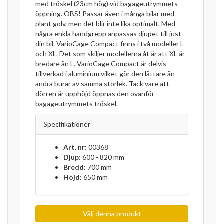
med tröskel (23cm hög) vid bagageutrymmets
öppning. OBS! Passar även i många bilar med
plant golv, men det blir inte lika optimalt. Med
några enkla handgrepp anpassas djupet till just
din bil. VarioCage Compact finns i två modeller L
och XL. Det som skiljer modellerna åt är att XL är
bredare än L. VarioCage Compact är delvis
tillverkad i aluminium vilket gör den lättare än
andra burar av samma storlek. Tack vare att
dörren är upphöjd öppnas den ovanför
bagageutrymmets tröskel.
Specifikationer
Art. nr:
00368
Djup:
600 - 820 mm
Bredd:
700 mm
Höjd:
650 mm
Välj denna produkt