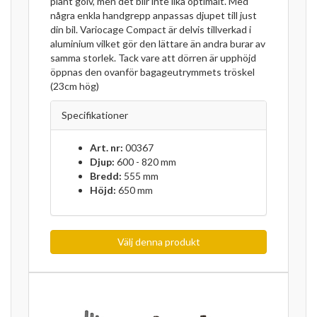
plant golv, men det blir inte lika optimalt. Med
några enkla handgrepp anpassas djupet till just
din bil. Variocage Compact är delvis tillverkad i
aluminium vilket gör den lättare än andra burar av
samma storlek. Tack vare att dörren är upphöjd
öppnas den ovanför bagageutrymmets tröskel
(23cm hög)
Specifikationer
Art. nr:
00367
Djup:
600 - 820 mm
Bredd:
555 mm
Höjd:
650 mm
Välj denna produkt