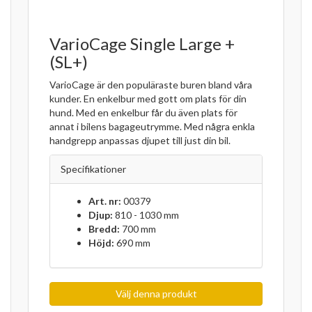
VarioCage Single Large +
(SL+)
VarioCage är den populäraste buren bland våra
kunder. En enkelbur med gott om plats för din
hund. Med en enkelbur får du även plats för
annat i bilens bagageutrymme. Med några enkla
handgrepp anpassas djupet till just din bil.
Specifikationer
Art. nr:
00379
Djup:
810 - 1030 mm
Bredd:
700 mm
Höjd:
690 mm
Välj denna produkt