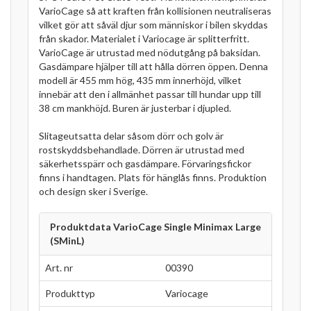
VarioCage så att kraften från kollisionen neutraliseras
vilket gör att såväl djur som människor i bilen skyddas
från skador. Materialet i Variocage är splitterfritt.
VarioCage är utrustad med nödutgång på baksidan.
Gasdämpare hjälper till att hålla dörren öppen. Denna
modell är 455 mm hög, 435 mm innerhöjd, vilket
innebär att den i allmänhet passar till hundar upp till
38 cm mankhöjd. Buren är justerbar i djupled.
Slitageutsatta delar såsom dörr och golv är
rostskyddsbehandlade. Dörren är utrustad med
säkerhetsspärr och gasdämpare. Förvaringsfickor
finns i handtagen. Plats för hänglås finns. Produktion
och design sker i Sverige.
Produktdata VarioCage Single Minimax Large
(SMinL)
Art. nr
00390
Produkttyp
Variocage