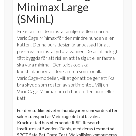
Minimax Large
(SMinL)
Enkelbur för de minsta familjemedlemmarna.
VarioCage Minimax för den mindre hunden eller
katten. Denna burs design är anpassad för att
passa våra minsta fyrfota vänner. De är tillräckligt
tätt byggda för att risken att ta sig ut eller fastna
ska vara minimal. Den teleskopiska
konstruktionen är den samma som för alla
VarioCage-modeller, vilket gör att de ger ett lika
bra skydd som resten av sortimentet. Välj en
VarioCage Minimax om du har en liten hund eller
katt.
För den trafikmedvetne hundägaren som värdesätter
säker transport är Variocage det rätta valet.
Krocktestad hos oberoende RISE, Research
Institutes of Sweden i Borås, med deras testmetod
SPCT Safe Pet Crate Test. Vid kollision komprimeras