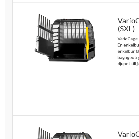
VarioC
(SXL)
VarioCage 
En enkelbu
enkelbur få
bagageutr
djupet till j
VarioC