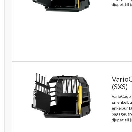
djupet till j
VarioC
(SXS)
VarioCage 
En enkelbu
enkelbur få
bagageutr
djupet till j