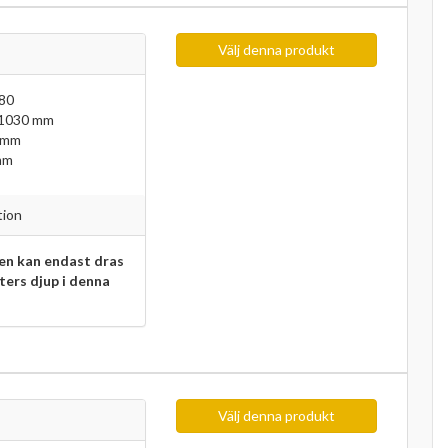
Välj denna produkt
80
 1030 mm
 mm
mm
tion
n kan endast dras
eters djup i denna
Välj denna produkt