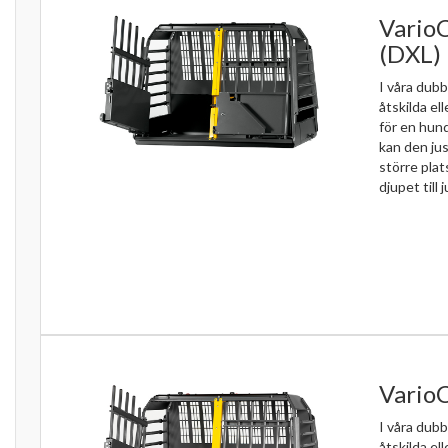
VarioC
(DXL)
I våra dubb
åtskilda el
för en hun
kan den jus
större pla
djupet till j
VarioC
I våra dubb
åtskilda el