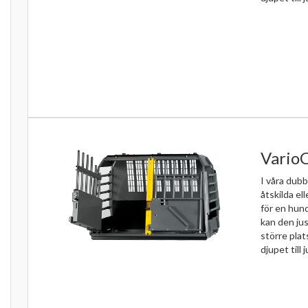
Vario
I våra dubb
åtskilda el
för en hun
kan den jus
större pla
djupet till j