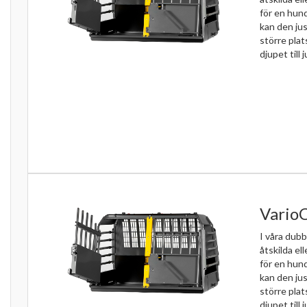
för en hun
kan den jus
större pla
djupet till j
Vario
I våra dubb
åtskilda el
för en hun
kan den jus
större pla
djupet till j