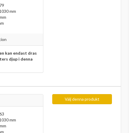
79
 1030 mm
 mm
mm
tion
n kan endast dras
eters djup i denna
Välj denna produkt
63
 1030 mm
 mm
mm