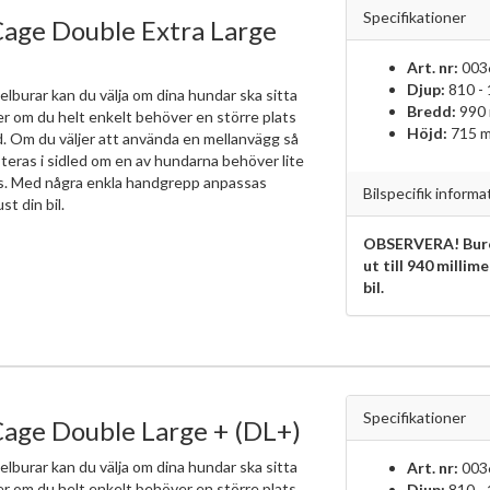
Specifikationer
age Double Extra Large
Art. nr:
003
Djup:
810 -
elburar kan du välja om dina hundar ska sitta
Bredd:
990
ler om du helt enkelt behöver en större plats
Höjd:
715 
d. Om du väljer att använda en mellanvägg så
teras i sidled om en av hundarna behöver lite
ts. Med några enkla handgrepp anpassas
Bilspecifik informa
ust din bil.
OBSERVERA! Bure
ut till 940 millim
bil.
Specifikationer
age Double Large + (DL+)
elburar kan du välja om dina hundar ska sitta
Art. nr:
003
ler om du helt enkelt behöver en större plats
Djup:
810 -