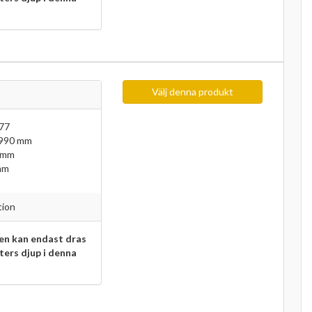
Välj denna produkt
77
 990 mm
 mm
mm
tion
n kan endast dras
eters djup i denna