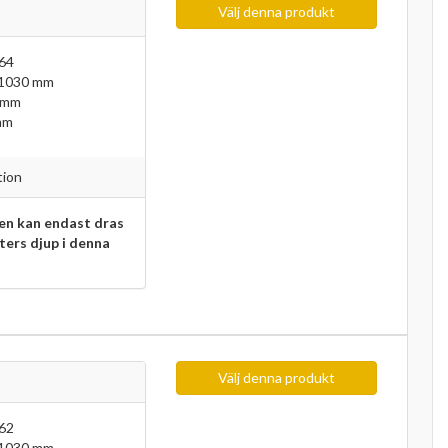
Välj denna produkt
64
 1030 mm
 mm
mm
tion
n kan endast dras
eters djup i denna
Välj denna produkt
62
 1030 mm