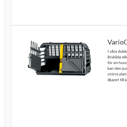
VarioC
I våra dubb
åtskilda el
för en hun
kan den jus
större pla
djupet till j