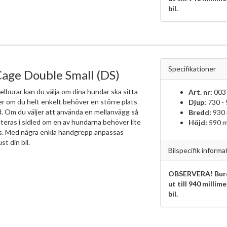
bil.
Specifikationer
age Double Small (DS)
elburar kan du välja om dina hundar ska sitta
Art. nr:
003
ler om du helt enkelt behöver en större plats
Djup:
730 -
d. Om du väljer att använda en mellanvägg så
Bredd:
930
teras i sidled om en av hundarna behöver lite
Höjd:
590 
ts. Med några enkla handgrepp anpassas
ust din bil.
Bilspecifik informa
OBSERVERA! Bure
ut till 940 millim
bil.