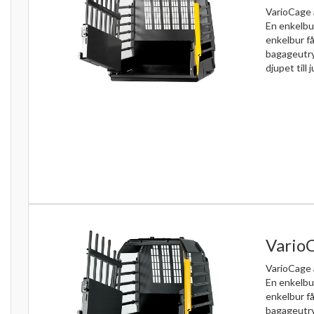
VarioCage 
En enkelbu
enkelbur få
bagageutr
djupet till j
VarioC
VarioCage 
En enkelbu
enkelbur få
bagageutr