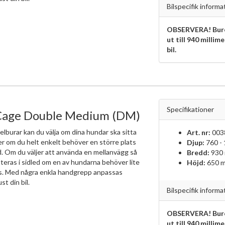
Bilspecifik informa
OBSERVERA! Bure
ut till 940 millim
bil.
Specifikationer
Cage Double Medium (DM)
elburar kan du välja om dina hundar ska sitta
Art. nr:
003
ler om du helt enkelt behöver en större plats
Djup:
760 -
d. Om du väljer att använda en mellanvägg så
Bredd:
930
teras i sidled om en av hundarna behöver lite
Höjd:
650 
ts. Med några enkla handgrepp anpassas
ust din bil.
Bilspecifik informa
OBSERVERA! Bure
ut till 940 millim