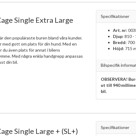
Specifikationer
age Single Extra Large
Art. nr:
003
Djup:
810 -
är den populäraste buren bland våra kunder.
Bredd:
700
r med gott om plats för din hund. Med en
Höjd:
715 
r du även plats för annat i bilens
ymme. Med några enkla handgrepp anpassas
ust din bil.
Bilspecifik informa
OBSERVERA! Bure
ut till 940 millim
bil.
Specifikationer
age Single Large + (SL+)