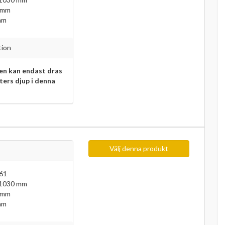
 mm
mm
tion
n kan endast dras
eters djup i denna
Välj denna produkt
61
 1030 mm
 mm
mm