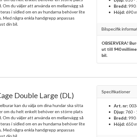
d. Om du väljer att använda en mellanvägg så
Bredd:
990
teras i sidled om en av hundarna behöver lite
Höjd:
690 
ts. Med några enkla handgrepp anpassas
ust din bil.
Bilspecifik informa
OBSERVERA! Bure
ut till 940 millim
bil.
Specifikationer
Cage Double Large (DL)
elburar kan du välja om dina hundar ska sitta
Art. nr:
003
ler om du helt enkelt behöver en större plats
Djup:
760 -
d. Om du väljer att använda en mellanvägg så
Bredd:
990
teras i sidled om en av hundarna behöver lite
Höjd:
650 
ts. Med några enkla handgrepp anpassas
ust din bil.