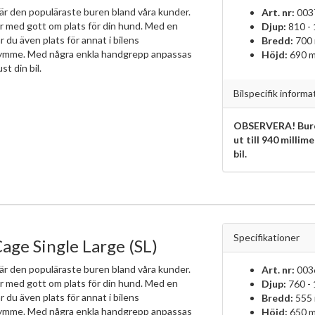
är den populäraste buren bland våra kunder.
Art. nr:
003
r med gott om plats för din hund. Med en
Djup:
810 -
r du även plats för annat i bilens
Bredd:
700
ymme. Med några enkla handgrepp anpassas
Höjd:
690 
ust din bil.
Bilspecifik informa
OBSERVERA! Bure
ut till 940 millim
bil.
Specifikationer
age Single Large (SL)
är den populäraste buren bland våra kunder.
Art. nr:
003
r med gott om plats för din hund. Med en
Djup:
760 -
r du även plats för annat i bilens
Bredd:
555
ymme. Med några enkla handgrepp anpassas
Höjd:
650 