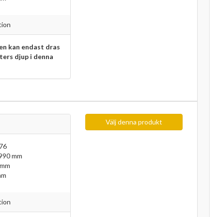
tion
n kan endast dras
eters djup i denna
Välj denna produkt
76
 990 mm
 mm
mm
tion