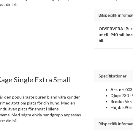
ust din bil.
Bilspecifik informa
OBSERVERA! Bure
ut till 940 millim
bil.
Specifikationer
age Single Extra Small
Art. nr:
003
Djup:
730 -
är den populäraste buren bland våra kunder.
Bredd:
555
r med gott om plats för din hund. Med en
Höjd:
590 
r du även plats för annat i bilens
ymme. Med några enkla handgrepp anpassas
ust din bil.
Bilspecifik informa