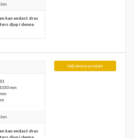
tion
n kan endast dras
eters djup i denna
Välj denna produkt
83
 1030 mm
 mm
mm
tion
n kan endast dras
eters djup i denna