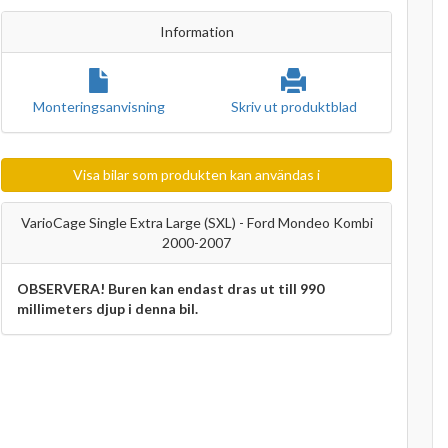
Information
Monteringsanvisning
Skriv ut produktblad
Visa bilar som produkten kan användas i
VarioCage Single Extra Large (SXL) - Ford Mondeo Kombi
2000-2007
OBSERVERA! Buren kan endast dras ut till 990
millimeters djup i denna bil.