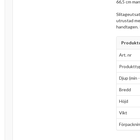
66,5 cm mank
Slitageutsat
utrustad me
handtagen. P
Produktd
Art. nr
Produktty
Djup (min -
Bredd
Höjd
Vikt
Förpacknin