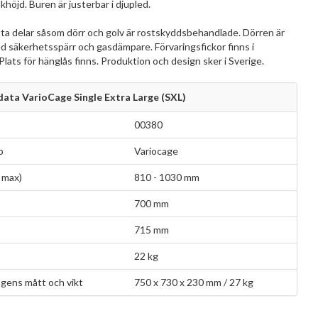
höjd. Buren är justerbar i djupled.
ta delar såsom dörr och golv är rostskyddsbehandlade. Dörren är
d säkerhetsspärr och gasdämpare. Förvaringsfickor finns i
lats för hänglås finns. Produktion och design sker i Sverige.
ata VarioCage Single Extra Large (SXL)
00380
p
Variocage
 max)
810 - 1030 mm
700 mm
715 mm
22 kg
gens mått och vikt
750 x 730 x 230 mm / 27 kg