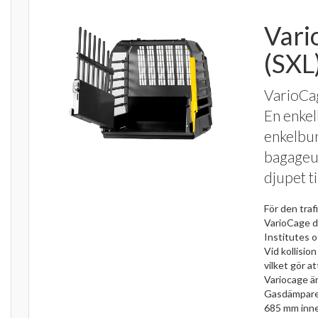
Vari
(SXL
VarioCag
En enkel
enkelbur 
bagageu
djupet til
För den tra
VarioCage d
Institutes 
Vid kollisio
vilket gör a
Variocage är
Gasdämpare h
685 mm inner