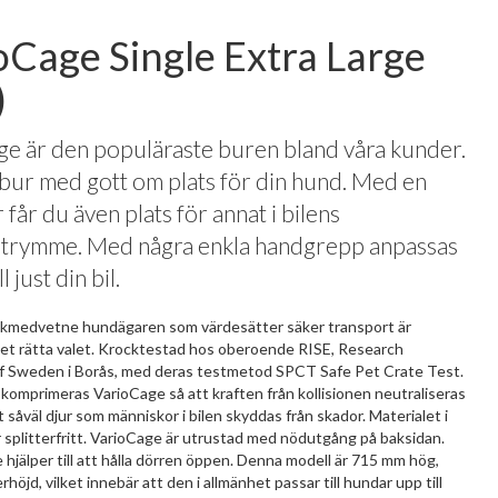
oCage Single Extra Large
)
e är den populäraste buren bland våra kunder.
bur med gott om plats för din hund. Med en
får du även plats för annat i bilens
trymme. Med några enkla handgrepp anpassas
l just din bil.
fikmedvetne hundägaren som värdesätter säker transport är
et rätta valet. Krocktestad hos oberoende RISE, Research
of Sweden i Borås, med deras testmetod SPCT Safe Pet Crate Test.
n komprimeras VarioCage så att kraften från kollisionen neutraliseras
tt såväl djur som människor i bilen skyddas från skador. Materialet i
 splitterfritt. VarioCage är utrustad med nödutgång på baksidan.
jälper till att hålla dörren öppen. Denna modell är 715 mm hög,
höjd, vilket innebär att den i allmänhet passar till hundar upp till