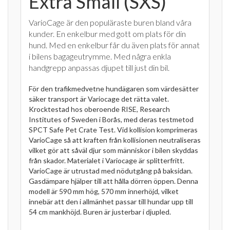
Extra Small (SXS)
VarioCage är den populäraste buren bland våra
kunder. En enkelbur med gott om plats för din
hund. Med en enkelbur får du även plats för annat
i bilens bagageutrymme. Med några enkla
handgrepp anpassas djupet till just din bil.
För den trafikmedvetne hundägaren som värdesätter
säker transport är Variocage det rätta valet.
Krocktestad hos oberoende RISE, Research
Institutes of Sweden i Borås, med deras testmetod
SPCT Safe Pet Crate Test. Vid kollision komprimeras
VarioCage så att kraften från kollisionen neutraliseras
vilket gör att såväl djur som människor i bilen skyddas
från skador. Materialet i Variocage är splitterfritt.
VarioCage är utrustad med nödutgång på baksidan.
Gasdämpare hjälper till att hålla dörren öppen. Denna
modell är 590 mm hög, 570 mm innerhöjd, vilket
innebär att den i allmänhet passar till hundar upp till
54 cm mankhöjd. Buren är justerbar i djupled.