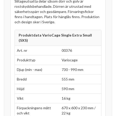
Slitageutsatta delar såsom dörr och golv är
rostskyddsbehandlade. Dörren är utrustad med
säkerhetsspärr och gasdämpare. Förvaringsfickor
finns i handtagen. Plats för hänglås finns. Produktion
och design sker i Sverige.
Produktdata VarioCage Single Extra Small
(SXS)
Art. nr
00376
Produkttyp
Variocage
Djup (min - max)
730 - 990 mm
Bredd
555 mm
Höjd
590 mm
Vikt
16 kg
Förpackningens mått
670 x 600 x 230 mm /
och vikt
22 kg