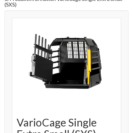
(SXS)
VarioCage Single