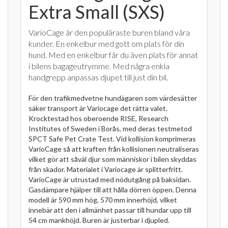
Extra Small (SXS)
VarioCage är den populäraste buren bland våra
kunder. En enkelbur med gott om plats för din
hund. Med en enkelbur får du även plats för annat
i bilens bagageutrymme. Med några enkla
handgrepp anpassas djupet till just din bil.
För den trafikmedvetne hundägaren som värdesätter
säker transport är Variocage det rätta valet.
Krocktestad hos oberoende RISE, Research
Institutes of Sweden i Borås, med deras testmetod
SPCT Safe Pet Crate Test. Vid kollision komprimeras
VarioCage så att kraften från kollisionen neutraliseras
vilket gör att såväl djur som människor i bilen skyddas
från skador. Materialet i Variocage är splitterfritt.
VarioCage är utrustad med nödutgång på baksidan.
Gasdämpare hjälper till att hålla dörren öppen. Denna
modell är 590 mm hög, 570 mm innerhöjd, vilket
innebär att den i allmänhet passar till hundar upp till
54 cm mankhöjd. Buren är justerbar i djupled.