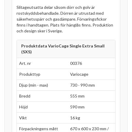
Slitageutsatta delar såsom dörr och golv är
rostskyddsbehandlade. Dörren är utrustad med
säkerhetsspärr och gasdämpare. Förvaringsfickor
finns i handtagen. Plats för hänglås finns. Produktion
och design sker i Sverige.
Produktdata VarioCage Single Extra Small
(SXS)
Art. nr
00376
Produkttyp
Variocage
Djup (min - max)
730 - 990 mm
Bredd
555 mm
Höjd
590 mm
Vikt
16 kg
Förpackningens mått
670 x 600 x 230 mm /