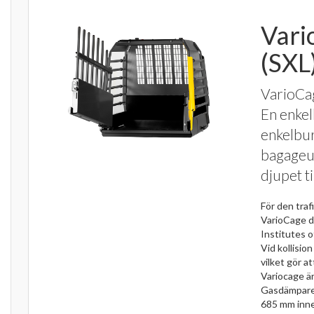
Vari
(SXL
VarioCag
En enkel
enkelbur 
bagageu
djupet til
För den tra
VarioCage d
Institutes 
Vid kollisio
vilket gör a
Variocage är
Gasdämpare h
685 mm inner