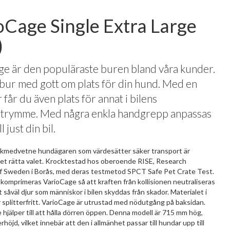
oCage Single Extra Large
)
e är den populäraste buren bland våra kunder.
bur med gott om plats för din hund. Med en
får du även plats för annat i bilens
trymme. Med några enkla handgrepp anpassas
l just din bil.
fikmedvetne hundägaren som värdesätter säker transport är
et rätta valet. Krocktestad hos oberoende RISE, Research
of Sweden i Borås, med deras testmetod SPCT Safe Pet Crate Test.
n komprimeras VarioCage så att kraften från kollisionen neutraliseras
tt såväl djur som människor i bilen skyddas från skador. Materialet i
 splitterfritt. VarioCage är utrustad med nödutgång på baksidan.
jälper till att hålla dörren öppen. Denna modell är 715 mm hög,
höjd, vilket innebär att den i allmänhet passar till hundar upp till