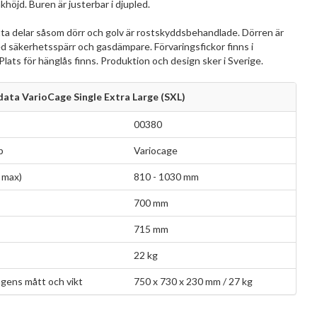
höjd. Buren är justerbar i djupled.
ta delar såsom dörr och golv är rostskyddsbehandlade. Dörren är
d säkerhetsspärr och gasdämpare. Förvaringsfickor finns i
lats för hänglås finns. Produktion och design sker i Sverige.
ata VarioCage Single Extra Large (SXL)
00380
p
Variocage
 max)
810 - 1030 mm
700 mm
715 mm
22 kg
gens mått och vikt
750 x 730 x 230 mm / 27 kg