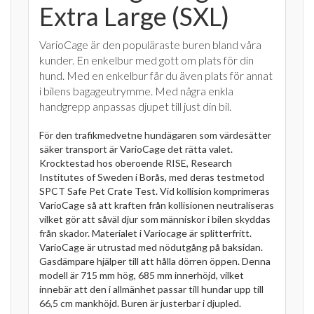
Extra Large (SXL)
VarioCage är den populäraste buren bland våra
kunder. En enkelbur med gott om plats för din
hund. Med en enkelbur får du även plats för annat
i bilens bagageutrymme. Med några enkla
handgrepp anpassas djupet till just din bil.
För den trafikmedvetne hundägaren som värdesätter
säker transport är VarioCage det rätta valet.
Krocktestad hos oberoende RISE, Research
Institutes of Sweden i Borås, med deras testmetod
SPCT Safe Pet Crate Test. Vid kollision komprimeras
VarioCage så att kraften från kollisionen neutraliseras
vilket gör att såväl djur som människor i bilen skyddas
från skador. Materialet i Variocage är splitterfritt.
VarioCage är utrustad med nödutgång på baksidan.
Gasdämpare hjälper till att hålla dörren öppen. Denna
modell är 715 mm hög, 685 mm innerhöjd, vilket
innebär att den i allmänhet passar till hundar upp till
66,5 cm mankhöjd. Buren är justerbar i djupled.