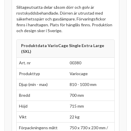
Slitageutsatta delar såsom dörr och golv är
rostskyddsbehandlade. Dörren är utrustad med
säkerhetsspärr och gasdämpare. Förvaringsfickor
finns i handtagen. Plats för hänglås finns. Produktion
och design sker i Sverige.
Produktdata VarioCage Single Extra Large
(SXL)
Art. nr
00380
Produkttyp
Variocage
Djup (min - max)
810 - 1030 mm
Bredd
700 mm
Höjd
715 mm
Vikt
22 kg
Förpackningens mått
750 x 730 x 230 mm /