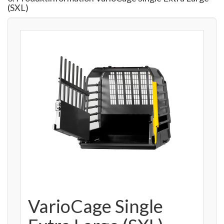
(SXL)
VarioCage Single