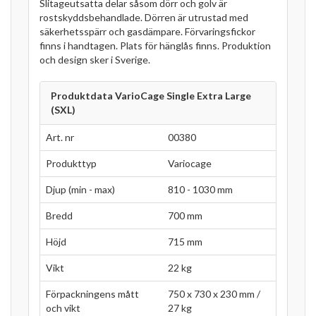
Slitageutsatta delar såsom dörr och golv är
rostskyddsbehandlade. Dörren är utrustad med
säkerhetsspärr och gasdämpare. Förvaringsfickor
finns i handtagen. Plats för hänglås finns. Produktion
och design sker i Sverige.
Produktdata VarioCage Single Extra Large
(SXL)
Art. nr
00380
Produkttyp
Variocage
Djup (min - max)
810 - 1030 mm
Bredd
700 mm
Höjd
715 mm
Vikt
22 kg
Förpackningens mått
750 x 730 x 230 mm /
och vikt
27 kg