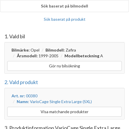
Sök baserat på bilmodell
Sök baserat på produkt
1. Vald bil
Bilmärke:
Opel
Bilmodell:
Zafira
Årsmodell:
1999-2005
Modellbeteckning
A
Gör ny bilsökning
2. Vald produkt
Art. nr:
00380
Namn:
VarioCage Single Extra Large (SXL)
Visa matchande produkter
3. Produktinformation VarioCage Single Extra Large