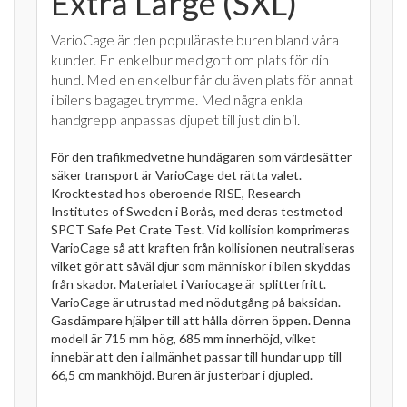
Extra Large (SXL)
VarioCage är den populäraste buren bland våra
kunder. En enkelbur med gott om plats för din
hund. Med en enkelbur får du även plats för annat
i bilens bagageutrymme. Med några enkla
handgrepp anpassas djupet till just din bil.
För den trafikmedvetne hundägaren som värdesätter
säker transport är VarioCage det rätta valet.
Krocktestad hos oberoende RISE, Research
Institutes of Sweden i Borås, med deras testmetod
SPCT Safe Pet Crate Test. Vid kollision komprimeras
VarioCage så att kraften från kollisionen neutraliseras
vilket gör att såväl djur som människor i bilen skyddas
från skador. Materialet i Variocage är splitterfritt.
VarioCage är utrustad med nödutgång på baksidan.
Gasdämpare hjälper till att hålla dörren öppen. Denna
modell är 715 mm hög, 685 mm innerhöjd, vilket
innebär att den i allmänhet passar till hundar upp till
66,5 cm mankhöjd. Buren är justerbar i djupled.