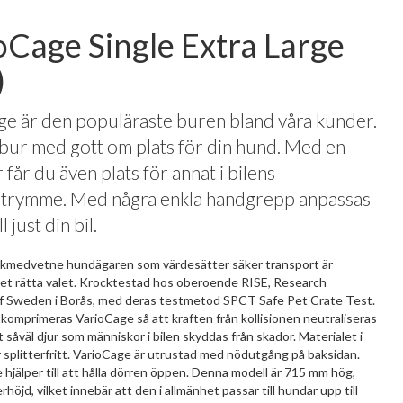
oCage Single Extra Large
)
e är den populäraste buren bland våra kunder.
bur med gott om plats för din hund. Med en
får du även plats för annat i bilens
trymme. Med några enkla handgrepp anpassas
l just din bil.
fikmedvetne hundägaren som värdesätter säker transport är
et rätta valet. Krocktestad hos oberoende RISE, Research
of Sweden i Borås, med deras testmetod SPCT Safe Pet Crate Test.
n komprimeras VarioCage så att kraften från kollisionen neutraliseras
tt såväl djur som människor i bilen skyddas från skador. Materialet i
 splitterfritt. VarioCage är utrustad med nödutgång på baksidan.
jälper till att hålla dörren öppen. Denna modell är 715 mm hög,
höjd, vilket innebär att den i allmänhet passar till hundar upp till