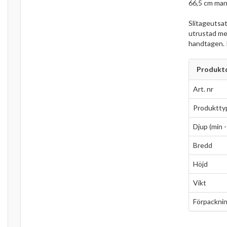
66,5 cm mank
Slitageutsat
utrustad me
handtagen. P
Produktd
Art. nr
Produktty
Djup (min -
Bredd
Höjd
Vikt
Förpacknin