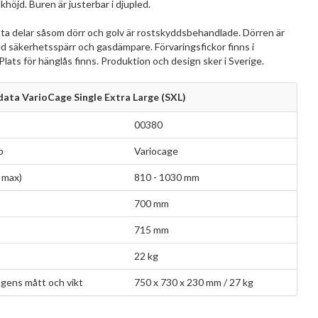
höjd. Buren är justerbar i djupled.
ta delar såsom dörr och golv är rostskyddsbehandlade. Dörren är
d säkerhetsspärr och gasdämpare. Förvaringsfickor finns i
lats för hänglås finns. Produktion och design sker i Sverige.
ata VarioCage Single Extra Large (SXL)
00380
p
Variocage
 max)
810 - 1030 mm
700 mm
715 mm
22 kg
gens mått och vikt
750 x 730 x 230 mm / 27 kg