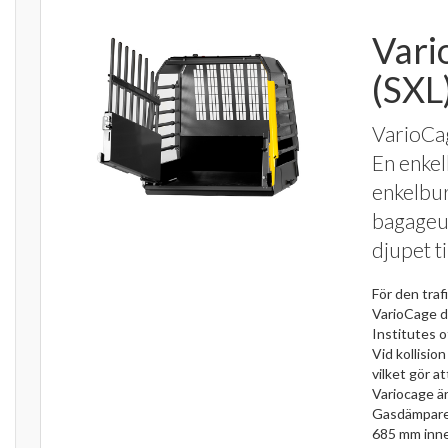
Vari
(SXL
VarioCag
En enkel
enkelbur 
bagageu
djupet til
För den tra
VarioCage d
Institutes 
Vid kollisio
vilket gör a
Variocage är
Gasdämpare h
685 mm inner