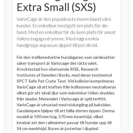
Extra Small (SXS)
VarioCage är den populäraste buren bland våra
kunder. En enkelbur med gott om plats för din
hund. Med en enkelbur får du även plats för annat
i bilens bagageutrymme. Med några enkla
handgrepp anpassas djupet till just din bil.
För den trafikmedvetne hundägaren som värdesätter
säker transport är Variocage det rätta valet.
Krocktestad hos oberoende RISE, Research
Institutes of Sweden i Borås, med deras testmetod
SPCT Safe Pet Crate Test. Vid kollision komprimeras
VarioCage så att kraften från kollisionen neutraliseras
vilket gör att såväl djur som människor i bilen skyddas
från skador. Materialet i Variocage är splitterfritt.
VarioCage är utrustad med nödutgång på baksidan.
Gasdämpare hjälper till att hålla dörren öppen. Denna
modell är 590 mm hög, 570 mm innerhöjd, vilket
innebär att den i allmänhet passar till hundar upp till
54 cm mankhöjd. Buren är justerbar i djupled.