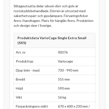
Slitageutsatta delar såsom dörr och golv är
rostskyddsbehandlade. Dörren är utrustad med
säkerhetsspärr och gasdämpare. Förvaringsfickor
finns i handtagen. Plats för hänglås finns. Produktion
och design sker i Sverige.
Produktdata VarioCage Single Extra Small
(SXS)
Art. nr
00376
Produkttyp
Variocage
Djup (min - max)
730 - 990 mm
Bredd
555 mm
Höjd
590 mm
Vikt
16 kg
Förpackningens mått
670 x 600 x 230 mm /