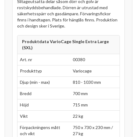
Slitageutsatta delar såsom dörr och golv är
rostskyddsbehandlade. Dörren är utrustad med
säkerhetsspärr och gasdämpare. Förvaringsfickor
finns i handtagen. Plats för hänglås finns. Produktion
och design sker i Sverige.
Produktdata VarioCage Single Extra Large
(SXL)
Art. nr
00380
Produkttyp
Variocage
Djup (min - max)
810 - 1030 mm
Bredd
700 mm
Höjd
715 mm
Vikt
22 kg
Förpackningens mått
750 x 730 x 230 mm /
och vikt
27 kg