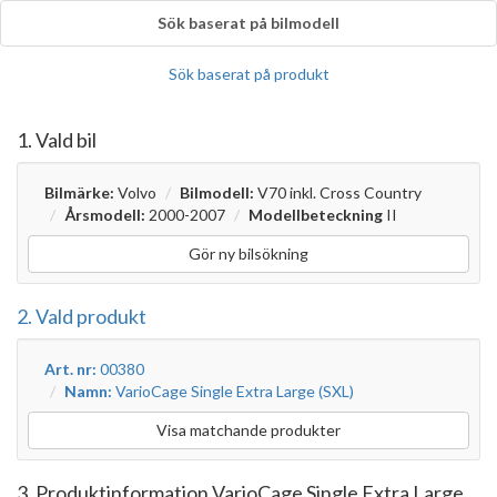
Sök baserat på bilmodell
Sök baserat på produkt
1. Vald bil
Bilmärke:
Volvo
Bilmodell:
V70 inkl. Cross Country
Årsmodell:
2000-2007
Modellbeteckning
II
Gör ny bilsökning
2. Vald produkt
Art. nr:
00380
Namn:
VarioCage Single Extra Large (SXL)
Visa matchande produkter
3. Produktinformation VarioCage Single Extra Large