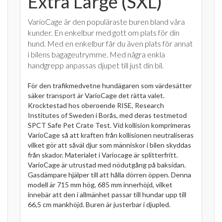
Extra Large (SXL)
VarioCage är den populäraste buren bland våra
kunder. En enkelbur med gott om plats för din
hund. Med en enkelbur får du även plats för annat
i bilens bagageutrymme. Med några enkla
handgrepp anpassas djupet till just din bil.
För den trafikmedvetne hundägaren som värdesätter
säker transport är VarioCage det rätta valet.
Krocktestad hos oberoende RISE, Research
Institutes of Sweden i Borås, med deras testmetod
SPCT Safe Pet Crate Test. Vid kollision komprimeras
VarioCage så att kraften från kollisionen neutraliseras
vilket gör att såväl djur som människor i bilen skyddas
från skador. Materialet i Variocage är splitterfritt.
VarioCage är utrustad med nödutgång på baksidan.
Gasdämpare hjälper till att hålla dörren öppen. Denna
modell är 715 mm hög, 685 mm innerhöjd, vilket
innebär att den i allmänhet passar till hundar upp till
66,5 cm mankhöjd. Buren är justerbar i djupled.