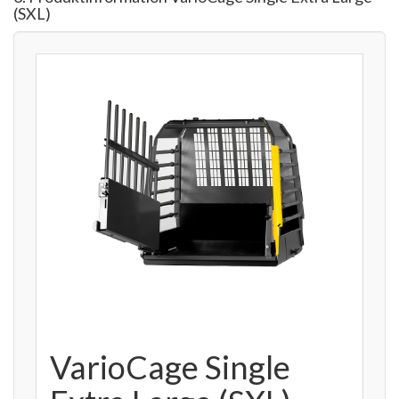
(SXL)
VarioCage Single