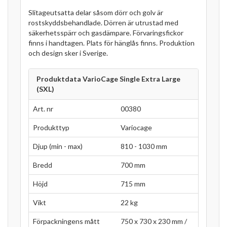
Slitageutsatta delar såsom dörr och golv är
rostskyddsbehandlade. Dörren är utrustad med
säkerhetsspärr och gasdämpare. Förvaringsfickor
finns i handtagen. Plats för hänglås finns. Produktion
och design sker i Sverige.
Produktdata VarioCage Single Extra Large
(SXL)
Art. nr
00380
Produkttyp
Variocage
Djup (min - max)
810 - 1030 mm
Bredd
700 mm
Höjd
715 mm
Vikt
22 kg
Förpackningens mått
750 x 730 x 230 mm /