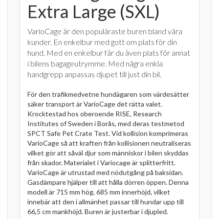
Extra Large (SXL)
VarioCage är den populäraste buren bland våra
kunder. En enkelbur med gott om plats för din
hund. Med en enkelbur får du även plats för annat
i bilens bagageutrymme. Med några enkla
handgrepp anpassas djupet till just din bil.
För den trafikmedvetne hundägaren som värdesätter
säker transport är VarioCage det rätta valet.
Krocktestad hos oberoende RISE, Research
Institutes of Sweden i Borås, med deras testmetod
SPCT Safe Pet Crate Test. Vid kollision komprimeras
VarioCage så att kraften från kollisionen neutraliseras
vilket gör att såväl djur som människor i bilen skyddas
från skador. Materialet i Variocage är splitterfritt.
VarioCage är utrustad med nödutgång på baksidan.
Gasdämpare hjälper till att hålla dörren öppen. Denna
modell är 715 mm hög, 685 mm innerhöjd, vilket
innebär att den i allmänhet passar till hundar upp till
66,5 cm mankhöjd. Buren är justerbar i djupled.