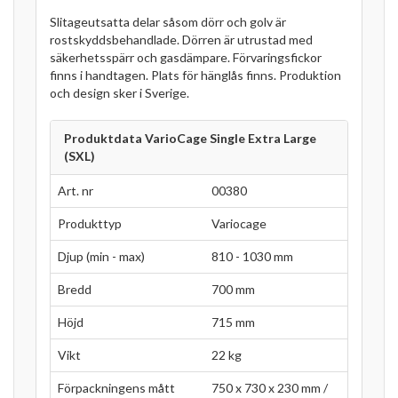
Slitageutsatta delar såsom dörr och golv är
rostskyddsbehandlade. Dörren är utrustad med
säkerhetsspärr och gasdämpare. Förvaringsfickor
finns i handtagen. Plats för hänglås finns. Produktion
och design sker i Sverige.
Produktdata VarioCage Single Extra Large
(SXL)
Art. nr
00380
Produkttyp
Variocage
Djup (min - max)
810 - 1030 mm
Bredd
700 mm
Höjd
715 mm
Vikt
22 kg
Förpackningens mått
750 x 730 x 230 mm /