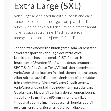
Extra Large (SXL)
VarioCage är den populäraste buren bland våra
kunder. En enkelbur med gott om plats för din
hund. Med en enkelbur får du även plats för annat
i bilens bagageutrymme. Med några enkla
handgrepp anpassas djupet till just din bil.
För den trafikmedvetne hundägaren som värdesätter
säker transport är VarioCage det rätta valet.
Krocktestad hos oberoende RISE, Research
Institutes of Sweden i Borås, med deras testmetod
SPCT Safe Pet Crate Test. Vid kollision komprimeras
VarioCage så att kraften från kollisionen neutraliseras
vilket gör att såväl djur som människor i bilen skyddas
från skador. Materialet i Variocage är splitterfritt.
VarioCage är utrustad med nödutgång på baksidan.
Gasdämpare hjälper till att hålla dörren öppen. Denna
modell är 715 mm hög, 685 mm innerhöjd, vilket
innebär att den i allmänhet passar till hundar upp till
66,5 cm mankhöjd. Buren är justerbar i djupled.