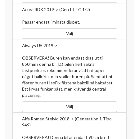
Acura RDX 2019-> (Gen III TC 1/2)
Passar endast i minsta djupet.
Välj
Aiways U5 2019->
OBSERVERA! Buren kan endast dras ut till
850mm i denna bil. Då bilen helt saknar
fästpunkter, rekommenderar vi att ni köper
något halkfritt och ställer buren på. Samt att ni
fäster buren i IsoFix fästena baktill på baksätet.
Ett kryss funkar bäst, men kräver då central
placering.
Välj
Alfa Romeo Stelvio 2018-> (Generation 1 Tipo
949)
OBSERVERA! Denna bil är endast 90cm bred