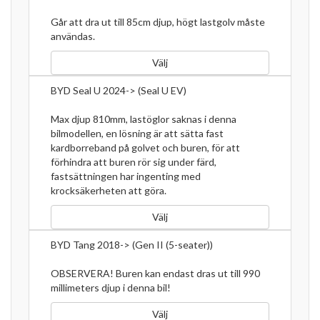
Går att dra ut till 85cm djup, högt lastgolv måste
användas.
Välj
BYD Seal U 2024-> (Seal U EV)
Max djup 810mm, lastöglor saknas i denna
bilmodellen, en lösning är att sätta fast
kardborreband på golvet och buren, för att
förhindra att buren rör sig under färd,
fastsättningen har ingenting med
krocksäkerheten att göra.
Välj
BYD Tang 2018-> (Gen II (5-seater))
OBSERVERA! Buren kan endast dras ut till 990
millimeters djup i denna bil!
Välj